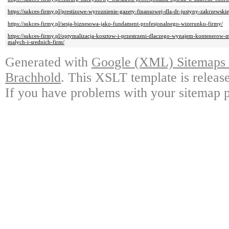
https://sukces-firmy.pl/prestizowe-wyroznienie-gazety-finansowej-dla-dr-justyny-zakrzewskie
https://sukces-firmy.pl/sesja-biznesowa-jako-fundament-profesjonalnego-wizerunku-firmy/
https://sukces-firmy.pl/optymalizacja-kosztow-i-przestrzeni-dlaczego-wynajem-kontenerow-
malych-i-srednich-firm/
Generated with
Google (XML) Sitemaps G
Brachhold
. This XSLT template is releas
If you have problems with your sitemap p