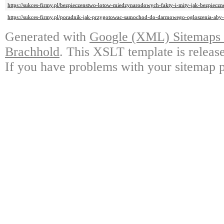
https://sukces-firmy.pl/bezpieczenstwo-lotow-miedzynarodowych-fakty-i-mity-jak-bezpiecz
https://sukces-firmy.pl/poradnik-jak-przygotowac-samochod-do-darmowego-ogloszenia-aby-
Generated with
Google (XML) Sitemaps G
Brachhold
. This XSLT template is releas
If you have problems with your sitemap p