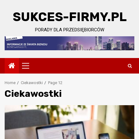
Skip
to
SUKCES-FIRMY.PL
content
PORADY DLA PRZEDSIĘBIORCÓW
Primary
Menu
Home
Ciekawostki
Page 12
Ciekawostki