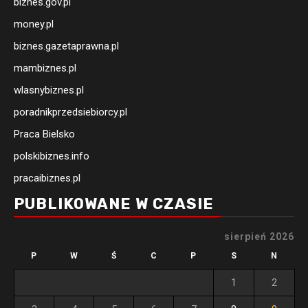
biznes.gov.pl
money.pl
biznes.gazetaprawna.pl
mambiznes.pl
wlasnybiznes.pl
poradnikprzedsiebiorcy.pl
Praca Bielsko
polskibiznes.info
pracaibiznes.pl
PUBLIKOWANE W CZASIE
sierpień 2026
P
W
Ś
C
P
S
N
1
2