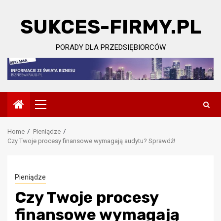
Skip
to
SUKCES-FIRMY.PL
content
PORADY DLA PRZEDSIĘBIORCÓW
Primary
Menu
Home
Pieniądze
Czy Twoje procesy finansowe wymagają audytu? Sprawdź!
Pieniądze
Czy Twoje procesy
finansowe wymagają