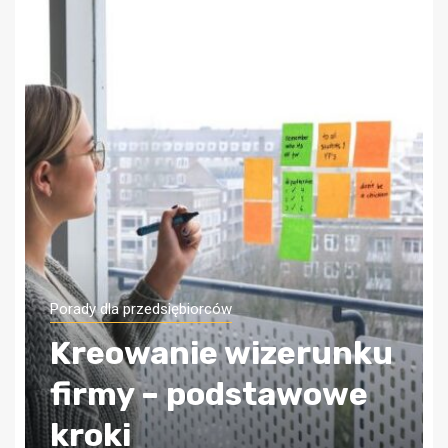
Porady dla przedsiębiorców
Jak zapewnić sobie
bezpieczeństwo
finansowe firmy?
Wybierz odpowiednią
księgową!