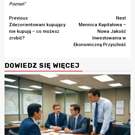
Poznań
“
Continue
Previous
Next
Zdezorientowani kupujący
Mennica Kapitałowa –
Reading
nie kupują – co możesz
Nowa Jakość
zrobić?
Inwestowania w
Ekonomiczną Przyszłość
DOWIEDZ SIĘ WIĘCEJ