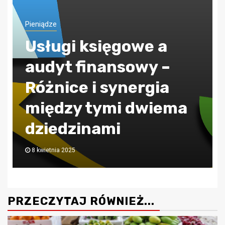
Pieniądze
ZUS jak poprawnie
obliczać składkę
zdrowotną?
30 lipca 2024
PRZECZYTAJ RÓWNIEŻ...