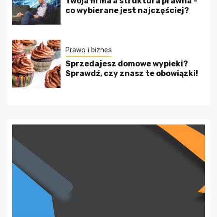
Twoja firma a struktura prawna –
co wybierane jest najczęściej?
Prawo i biznes
Sprzedajesz domowe wypieki?
Sprawdź, czy znasz te obowiązki!