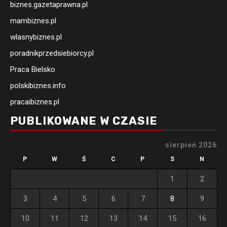
biznes.gazetaprawna.pl
mambiznes.pl
wlasnybiznes.pl
poradnikprzedsiebiorcy.pl
Praca Bielsko
polskibiznes.info
pracaibiznes.pl
PUBLIKOWANE W CZASIE
sierpień 2026
P
W
Ś
C
P
S
N
1
2
3
4
5
6
7
8
9
10
11
12
13
14
15
16