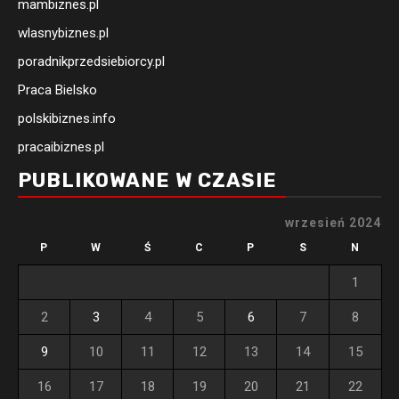
mambiznes.pl
wlasnybiznes.pl
poradnikprzedsiebiorcy.pl
Praca Bielsko
polskibiznes.info
pracaibiznes.pl
PUBLIKOWANE W CZASIE
wrzesień 2024
P
W
Ś
C
P
S
N
1
2
3
4
5
6
7
8
9
10
11
12
13
14
15
16
17
18
19
20
21
22