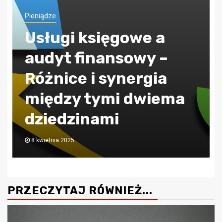
Pieniądze
ZUS jak poprawnie
obliczać składkę
zdrowotną?
30 lipca 2024
PRZECZYTAJ RÓWNIEŻ...