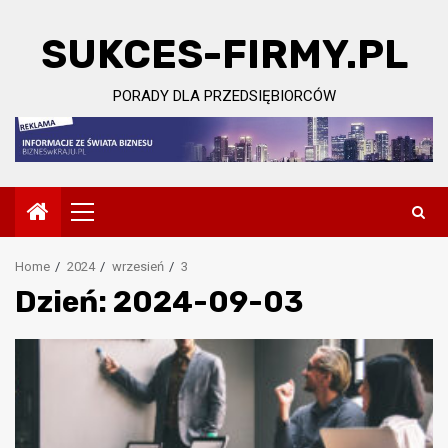
Skip
to
SUKCES-FIRMY.PL
content
PORADY DLA PRZEDSIĘBIORCÓW
Primary
Menu
Home
2024
wrzesień
3
Dzień:
2024-09-03