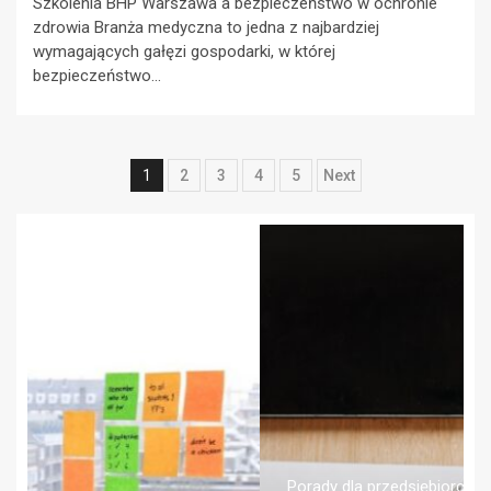
Szkolenia BHP Warszawa a bezpieczeństwo w ochronie
zdrowia Branża medyczna to jedna z najbardziej
wymagających gałęzi gospodarki, w której
bezpieczeństwo...
Nawigacja
1
2
3
4
5
Next
po
wpisach
Porady dla przedsiębiorców