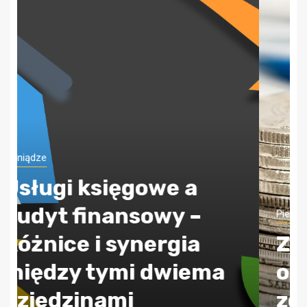
Pieniądze
ZUS jak poprawnie
obliczać składkę
zdrowotną?