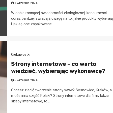
6 września 2024
W dobie rosnącej świadomości ekologicznej, konsumenci
coraz bardziej zwracają uwagę na to, jakie produkty wybierają
i jak są one zapakowane....
Pieniądze
Usługi księgowe 
Ciekawostki
audyt finansowy 
Strony internetowe – co warto
wiedzieć, wybierając wykonawcę?
ony
Różnice i synergi
6 września 2024
we –
między tymi
Chcesz zlecić tworzenie strony www? Sosnowiec, Kraków, a
a
dwiema
może inna część Polski? Strony internetowe dla firm, także
sklepy internetowe, to...
zentu
dziedzinami