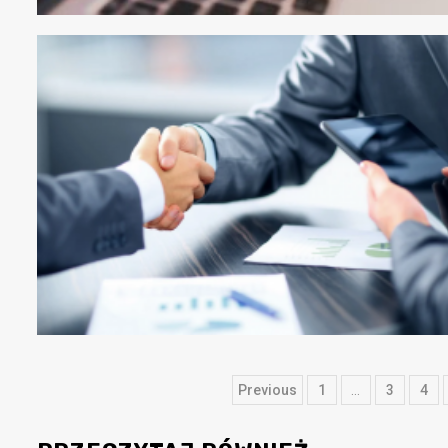
22
30 grudnia 2025
Nawigacja
Previous
1
…
3
4
po