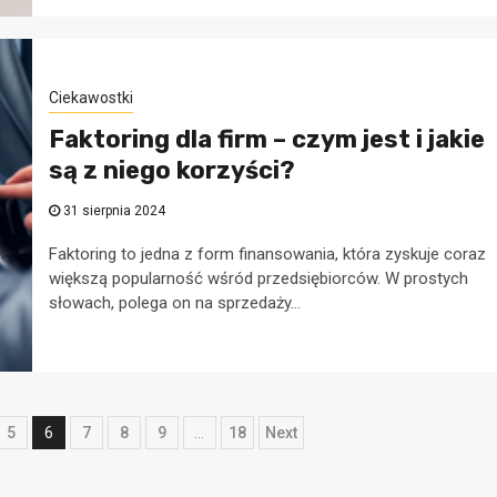
8 kwietnia 2025
Ciekawostki
Faktoring dla firm – czym jest i jakie
są z niego korzyści?
31 sierpnia 2024
Faktoring to jedna z form finansowania, która zyskuje coraz
większą popularność wśród przedsiębiorców. W prostych
słowach, polega on na sprzedaży...
5
6
7
8
9
…
18
Next