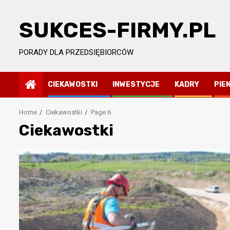
Skip
to
SUKCES-FIRMY.PL
content
PORADY DLA PRZEDSIĘBIORCÓW
CIEKAWOSTKI
INWESTYCJE
KADRY
PIE
Home
Ciekawostki
Page 6
Ciekawostki
przedsiębiorców
ing
ności,
ezy
gracyjne w