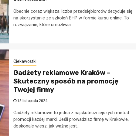
Obecnie coraz większa liczba przedsiębiorców decyduje się
na skorzystanie ze szkoleń BHP w formie kursu online. To
w
rozwiązanie, które umożliwia...
a
Porady dla przedsiębiorców
Kreowanie
rzy
wizerunku firmy 
Ciekawostki
podstawowe krok
Gadżety reklamowe Kraków –
Skuteczny sposób na promocję
28 listopada 2022
Twojej firmy
15 listopada 2024
Gadżety reklamowe to jedna z najskuteczniejszych metod
promocji każdej marki. Jeśli prowadzisz firmę w Krakowie,
doskonale wiesz, jak ważne jest...