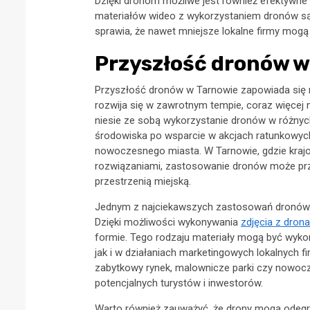
Dzięki dronom możliwe jest również efektywne
materiałów wideo z wykorzystaniem dronów są c
sprawia, że nawet mniejsze lokalne firmy mogą 
Przyszłość dronów w
Przyszłość dronów w Tarnowie zapowiada się n
rozwija się w zawrotnym tempie, coraz więcej m
niesie ze sobą wykorzystanie dronów w różnyc
środowiska po wsparcie w akcjach ratunkowyc
nowoczesnego miasta. W Tarnowie, gdzie kraj
rozwiązaniami, zastosowanie dronów może prz
przestrzenią miejską.
Jednym z najciekawszych zastosowań dronów w 
Dzięki możliwości wykonywania
zdjęcia z dron
formie. Tego rodzaju materiały mogą być wyko
jak i w działaniach marketingowych lokalnych f
zabytkowy rynek, malownicze parki czy nowocz
potencjalnych turystów i inwestorów.
Warto również zauważyć, że drony mogą odegra