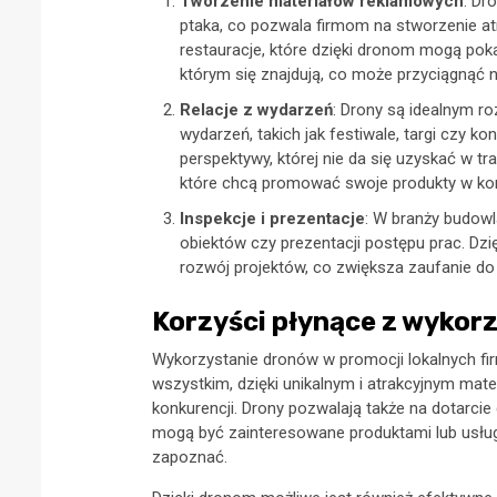
Tworzenie materiałów reklamowych
: Dr
ptaka, co pozwala firmom na stworzenie 
restauracje, które dzięki dronom mogą poka
którym się znajdują, co może przyciągnąć 
Relacje z wydarzeń
: Drony są idealnym r
wydarzeń, takich jak festiwale, targi czy 
perspektywy, której nie da się uzyskać w t
które chcą promować swoje produkty w kon
Inspekcje i prezentacje
: W branży budow
obiektów czy prezentacji postępu prac. Dzię
rozwój projektów, co zwiększa zaufanie do 
Korzyści płynące z wykor
Wykorzystanie dronów w promocji lokalnych fir
wszystkim, dzięki unikalnym i atrakcyjnym mate
konkurencji. Drony pozwalają także na dotarci
mogą być zainteresowane produktami lub usługam
zapoznać.