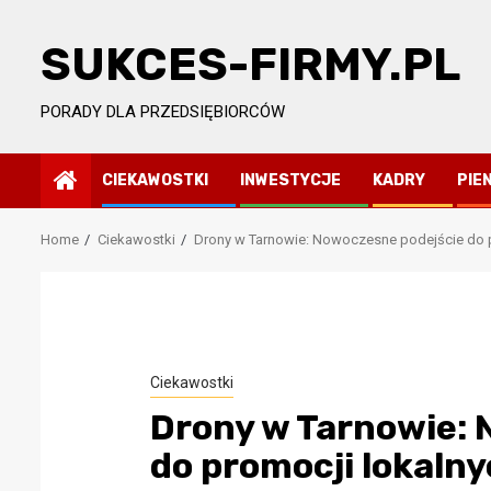
Skip
to
SUKCES-FIRMY.PL
content
PORADY DLA PRZEDSIĘBIORCÓW
CIEKAWOSTKI
INWESTYCJE
KADRY
PIE
Home
Ciekawostki
Drony w Tarnowie: Nowoczesne podejście do p
przedsiębiorców
ing
Ciekawostki
ności,
Drony w Tarnowie: 
ezy
do promocji lokalny