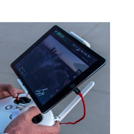
w
a
Porady dla przedsiębiorców
Kreowanie
rzy
wizerunku firmy 
podstawowe krok
28 listopada 2022