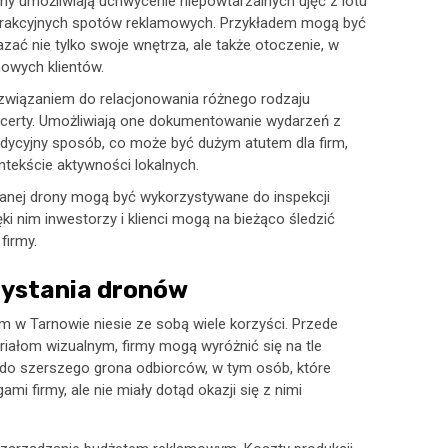
ony umożliwiają uchwycenie niepowtarzalnych ujęć z lotu
atrakcyjnych spotów reklamowych. Przykładem mogą być
zać nie tylko swoje wnętrza, ale także otoczenie, w
nowych klientów.
ozwiązaniem do relacjonowania różnego rodzaju
koncerty. Umożliwiają one dokumentowanie wydarzeń z
radycyjny sposób, co może być dużym atutem dla firm,
tekście aktywności lokalnych.
lanej drony mogą być wykorzystywane do inspekcji
ki nim inwestorzy i klienci mogą na bieżąco śledzić
firmy.
zystania dronów
m w Tarnowie niesie ze sobą wiele korzyści. Przede
riałom wizualnym, firmy mogą wyróżnić się na tle
e do szerszego grona odbiorców, w tym osób, które
i firmy, ale nie miały dotąd okazji się z nimi