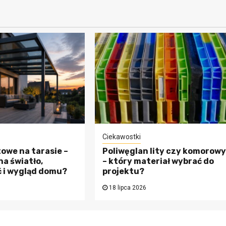
Pieniądze
Usługi księgowe 
audyt finansowy 
Ciekawostki
towe na tarasie –
Poliwęglan lity czy komorow
ony
Różnice i synergi
na światło,
– który materiał wybrać do
 i wygląd domu?
projektu?
we –
między tymi
18 lipca 2026
a
dwiema
zentu
dziedzinami