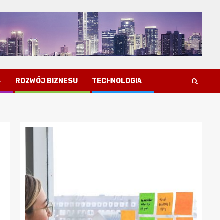
S
ROZWÓJ BIZNESU
TECHNOLOGIA
Porady dla przedsiębiorców