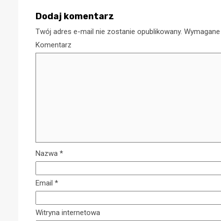
Dodaj komentarz
22
30 grudnia 2025
Twój adres e-mail nie zostanie opublikowany.
Wymagane 
Komentarz
Nazwa
*
Email
*
Witryna internetowa