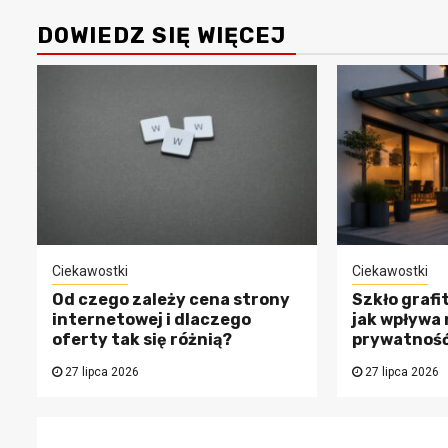
DOWIEDZ SIĘ WIĘCEJ
Ciekawostki
Ciekawostki
Pieniądze
Od czego zależy cena strony
Szkło grafi
Twoje procesy
Czym są b
internetowej i dlaczego
jak wpływa 
oferty tak się różnią?
prywatność
nsowe
podarunko
27 lipca 2026
27 lipca 2026
gają
nowoczesn
tu? Sprawdź!
forma pre