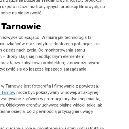
 zarządzanie budżetem reklamowym. Koszty produkcji
zęsto niższe niż tradycyjnych produkcji filmowych, co
sobie na nie pozwolić.
 Tarnowie
iezwykle obiecująco. W miarę jak technologia ta
ieszkańców oraz instytucji dostrzega potencjał, jaki
h dziedzinach życia. Od monitorowania stanu
h – drony stają się nieodłącznym elementem
obraz łączy zabytkową architekturę z nowoczesnymi
yczynić się do jeszcze lepszego zarządzania
Tarnowie jest fotografia i filmowanie z powietrza.
a Tarnów
może być pokazywany w nowej, atrakcyjnej
rzystywane zarówno w promocji turystycznej miasta,
irm. Obiektywy dronów uchwycą piękne widoki, takie jak
esne osiedla, co z pewnością przyciągnie uwagę
ć kluczową rolę w monitorowaniu stanu infrastruktury