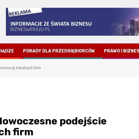
NIĄDZE
PORADY DLA PRZEDSIĘBIORCÓW
PRAWO I BIZNE
romocji lokalnych firm
Nowoczesne podejście
ch firm