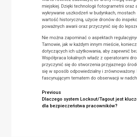
miejskiej. Dzięki technologii fotogrametrii ora
wykrywanie uszkodzeń w budynkach, mostach c
wartość historyczną, użycie dronów do inspek
poważnych awarii oraz przyczynić się do leps
Nie można zapominać o aspektach regulacyjny
Tarnowie, jak w każdym innym mieście, koniec
dotyczących ich użytkowania, aby zapewnić b
Współpraca lokalnych władz z operatorami d
przyczynić się do stworzenia przyjaznego środ
się w sposób odpowiedzialny i zrównoważony.
fascynującym tematem do obserwacji w nadch
Continue
Previous
Dlaczego system Lockout/Tagout jest kluc
Reading
dla bezpieczeństwa pracowników?