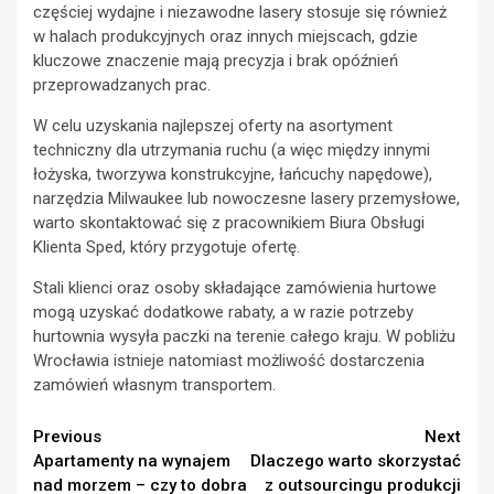
częściej wydajne i niezawodne lasery stosuje się również
w halach produkcyjnych oraz innych miejscach, gdzie
kluczowe znaczenie mają precyzja i brak opóźnień
przeprowadzanych prac.
W celu uzyskania najlepszej oferty na asortyment
techniczny dla utrzymania ruchu (a więc między innymi
łożyska, tworzywa konstrukcyjne, łańcuchy napędowe),
narzędzia Milwaukee lub nowoczesne lasery przemysłowe,
warto skontaktować się z pracownikiem Biura Obsługi
Klienta Sped, który przygotuje ofertę.
Stali klienci oraz osoby składające zamówienia hurtowe
mogą uzyskać dodatkowe rabaty, a w razie potrzeby
hurtownia wysyła paczki na terenie całego kraju. W pobliżu
Wrocławia istnieje natomiast możliwość dostarczenia
zamówień własnym transportem.
Continue
Previous
Next
Apartamenty na wynajem
Dlaczego warto skorzystać
Reading
nad morzem – czy to dobra
z outsourcingu produkcji