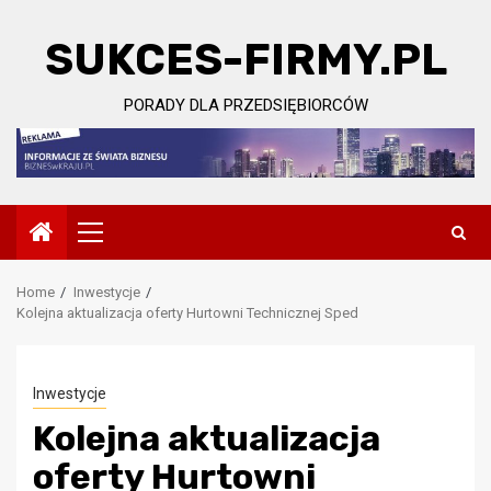
Skip
to
SUKCES-FIRMY.PL
content
PORADY DLA PRZEDSIĘBIORCÓW
Primary
Menu
Home
Inwestycje
Kolejna aktualizacja oferty Hurtowni Technicznej Sped
Inwestycje
Kolejna aktualizacja
oferty Hurtowni