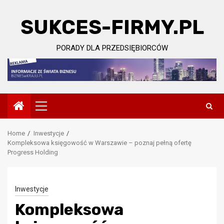
Skip
to
SUKCES-FIRMY.PL
content
PORADY DLA PRZEDSIĘBIORCÓW
Primary
Menu
Home
Inwestycje
Kompleksowa księgowość w Warszawie – poznaj pełną ofertę
Progress Holding
Inwestycje
Kompleksowa