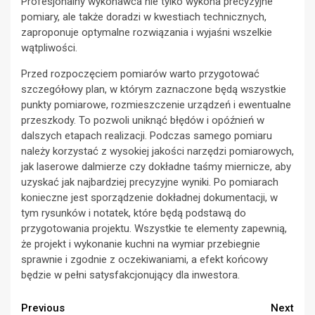
Profesjonalny wykonawca nie tylko wykona precyzyjne
pomiary, ale także doradzi w kwestiach technicznych,
zaproponuje optymalne rozwiązania i wyjaśni wszelkie
wątpliwości.
Przed rozpoczęciem pomiarów warto przygotować
szczegółowy plan, w którym zaznaczone będą wszystkie
punkty pomiarowe, rozmieszczenie urządzeń i ewentualne
przeszkody. To pozwoli uniknąć błędów i opóźnień w
dalszych etapach realizacji. Podczas samego pomiaru
należy korzystać z wysokiej jakości narzędzi pomiarowych,
jak laserowe dalmierze czy dokładne taśmy miernicze, aby
uzyskać jak najbardziej precyzyjne wyniki. Po pomiarach
konieczne jest sporządzenie dokładnej dokumentacji, w
tym rysunków i notatek, które będą podstawą do
przygotowania projektu. Wszystkie te elementy zapewnią,
że projekt i wykonanie kuchni na wymiar przebiegnie
sprawnie i zgodnie z oczekiwaniami, a efekt końcowy
będzie w pełni satysfakcjonujący dla inwestora.
Continue
Previous
Next