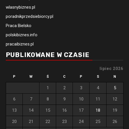
wlasnybiznes.pl
poradnikprzedsiebiorcy.pl
Praca Bielsko
polskibiznes.info
pracaibiznes.pl
PUBLIKOWANE W CZASIE
lipiec 2026
P
W
Ś
C
P
S
N
1
2
3
4
5
6
7
8
9
10
11
12
13
14
15
16
17
18
19
20
21
22
23
24
25
26