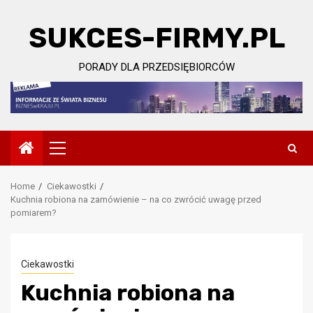
Skip
to
SUKCES-FIRMY.PL
content
PORADY DLA PRZEDSIĘBIORCÓW
Primary
Menu
Home
Ciekawostki
Kuchnia robiona na zamówienie – na co zwrócić uwagę przed
pomiarem?
Ciekawostki
Kuchnia robiona na