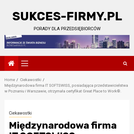
Skip
to
SUKCES-FIRMY.PL
content
PORADY DLA PRZEDSIĘBIORCÓW
Primary
Menu
Home
Ciekawostki
Międzynarodowa firma IT SOFTSWISS, posiadająca przedstawicielstwa
w Poznaniu i Warszawie, otrzymała certyfikat Great Place to Work®.
Ciekawostki
Międzynarodowa firma