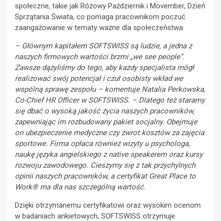
społeczne, takie jak Różowy Październik i Movember, Dzień
Sprzątania Świata, co pomaga pracownikom poczuć
zaangażowanie w tematy ważne dla społeczeństwa.
– Głównym kapitałem SOFTSWISS są ludzie, a jedna z
naszych firmowych wartości brzmi „we see people”.
Zawsze dążyliśmy do tego, aby każdy specjalista mógł
realizować swój potencjał i czuł osobisty wkład we
wspólną sprawę zespołu – komentuje Natalia Perkowska,
Co-Chief HR Officer w SOFTSWISS. – Dlatego też staramy
się dbać o wysoką jakość życia naszych pracowników,
zapewniając im rozbudowany pakiet socjalny. Obejmuje
on ubezpieczenie medyczne czy zwrot kosztów za zajęcia
sportowe. Firma opłaca również wizyty u psychologa,
naukę języka angielskiego z native speakerem oraz kursy
rozwoju zawodowego. Cieszymy się z tak przychylnych
opinii naszych pracowników, a certyfikat Great Place to
Work® ma dla nas szczególną wartość.
Dzięki otrzymanemu certyfikatowi oraz wysokim ocenom
w badaniach ankietowych, SOFTSWISS otrzymuje