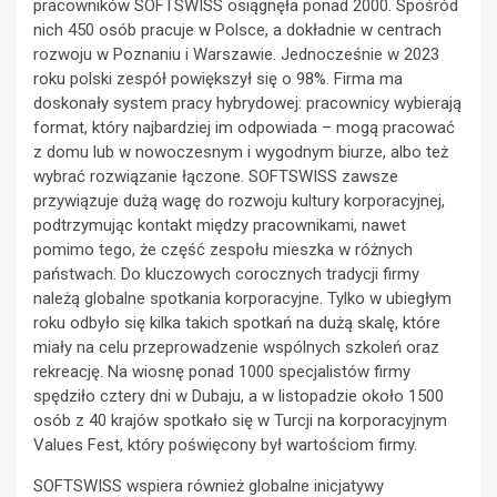
pracowników SOFTSWISS osiągnęła ponad 2000. Spośród
nich 450 osób pracuje w Polsce, a dokładnie w centrach
rozwoju w Poznaniu i Warszawie. Jednocześnie w 2023
roku polski zespół powiększył się o 98%. Firma ma
doskonały system pracy hybrydowej: pracownicy wybierają
format, który najbardziej im odpowiada – mogą pracować
z domu lub w nowoczesnym i wygodnym biurze, albo też
wybrać rozwiązanie łączone. SOFTSWISS zawsze
przywiązuje dużą wagę do rozwoju kultury korporacyjnej,
podtrzymując kontakt między pracownikami, nawet
pomimo tego, że część zespołu mieszka w różnych
państwach. Do kluczowych corocznych tradycji firmy
należą globalne spotkania korporacyjne. Tylko w ubiegłym
roku odbyło się kilka takich spotkań na dużą skalę, które
miały na celu przeprowadzenie wspólnych szkoleń oraz
rekreację. Na wiosnę ponad 1000 specjalistów firmy
spędziło cztery dni w Dubaju, a w listopadzie około 1500
osób z 40 krajów spotkało się w Turcji na korporacyjnym
Values Fest, który poświęcony był wartościom firmy.
SOFTSWISS wspiera również globalne inicjatywy