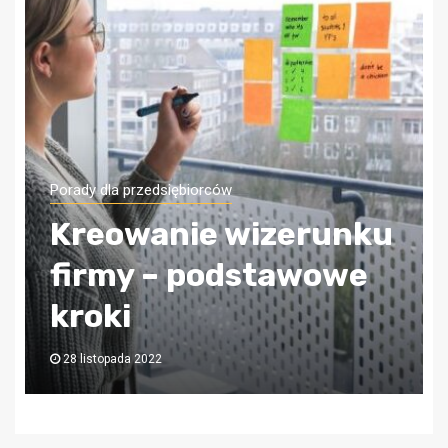
Porady dla przedsiębiorców
Jak zapewnić sobie
bezpieczeństwo
finansowe firmy?
Wybierz odpowiednią
księgową!
6 lipca 2022