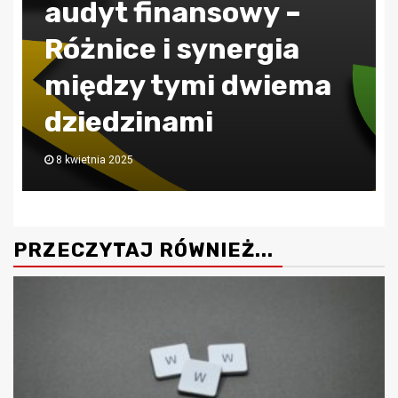
Pieniądze
ZUS jak poprawnie
obliczać składkę
zdrowotną?
30 lipca 2024
PRZECZYTAJ RÓWNIEŻ...