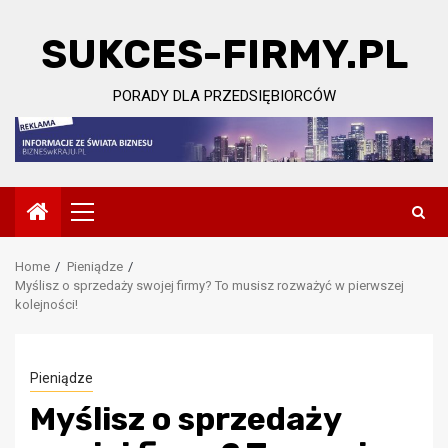
Skip
to
SUKCES-FIRMY.PL
content
PORADY DLA PRZEDSIĘBIORCÓW
Primary
Menu
Home
Pieniądze
Myślisz o sprzedaży swojej firmy? To musisz rozważyć w pierwszej
kolejności!
Pieniądze
Myślisz o sprzedaży