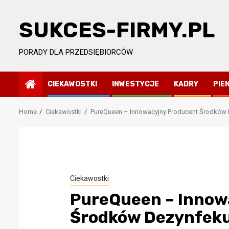
Skip
to
SUKCES-FIRMY.PL
content
PORADY DLA PRZEDSIĘBIORCÓW
CIEKAWOSTKI
INWESTYCJE
KADRY
PIE
Home
Ciekawostki
PureQueen – Innowacyjny Producent Środków 
przedsiębiorców
ing
Ciekawostki
ności,
PureQueen – Innow
ezy
Środków Dezynfek