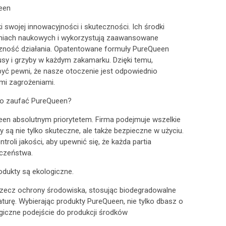
een
i swojej innowacyjności i skuteczności. Ich środki
aniach naukowych i wykorzystują zaawansowane
zność działania. Opatentowane formuły PureQueen
rusy i grzyby w każdym zakamarku. Dzięki temu,
yć pewni, że nasze otoczenie jest odpowiednio
mi zagrożeniami.
rto zaufać PureQueen?
en absolutnym priorytetem. Firma podejmuje wszelkie
y są nie tylko skuteczne, ale także bezpieczne w użyciu.
roli jakości, aby upewnić się, że każda partia
eczeństwa.
odukty są ekologiczne.
rzecz ochrony środowiska, stosując biodegradowalne
aturę. Wybierając produkty PureQueen, nie tylko dbasz o
giczne podejście do produkcji środków