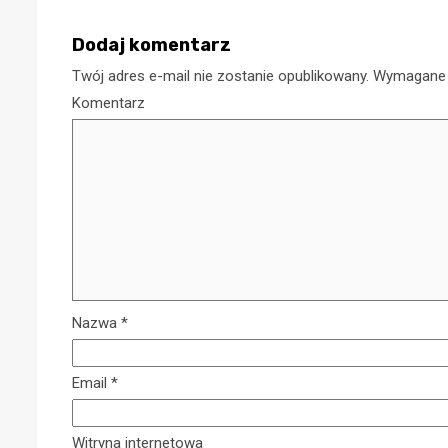
Dodaj komentarz
Twój adres e-mail nie zostanie opublikowany.
Wymagane 
Komentarz
Pieniądze
Twoje procesy
Czym są b
Nazwa
*
nsowe
podarunko
Email
*
gają
nowoczesn
tu? Sprawdź!
forma pre
Witryna internetowa