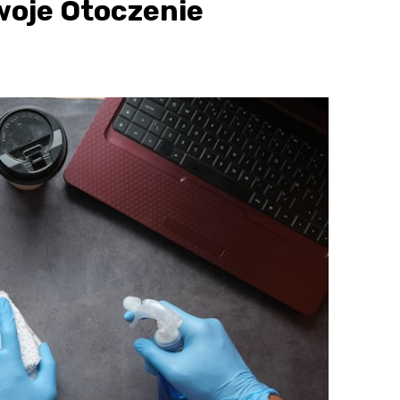
woje Otoczenie
w
a
Porady dla przedsiębiorców
Kreowanie
rzy
wizerunku firmy 
podstawowe krok
28 listopada 2022