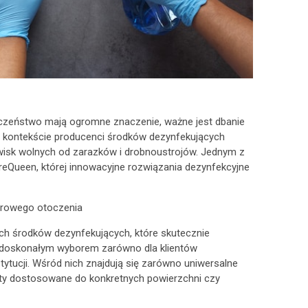
ieczeństwo mają ogromne znaczenie, ważne jest dbanie
m kontekście producenci środków dezynfekujących
wisk wolnych od zarazków i drobnoustrojów. Jednym z
reQueen, której innowacyjne rozwiązania dezynfekcyjne
drowego otoczenia
h środków dezynfekujących, które skutecznie
ą doskonałym wyborem zarówno dla klientów
nstytucji. Wśród nich znajdują się zarówno uniwersalne
ukty dostosowane do konkretnych powierzchni czy