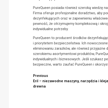
PureQueen posiada również szeroką wiedzę na
Firma oferuje profesjonalne doradztwo, aby 
dezynfekujących oraz w zapewnieniu właściwe
pewność, że otrzymujemy kompleksową i skrojo
indywidualne potrzeby.
PureQueen to producent środków dezynfekujący
i priorytetem bezpieczeństwa. Ich nowoczesne 
eliminowaniu zarazków, ale również przyjazne 
szerokiemu asortymentowi produktów, PureQue
indywidualnych i biznesowych. Jeśli szukasz pe
bezpieczne, warto zaufać PureQueen i skorzys
Continue
Previous
Eril – niezawodne maszyny, narzędzia i klej
Reading
drewna