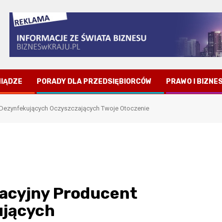
NIĄDZE
PORADY DLA PRZEDSIĘBIORCÓW
PRAWO I BIZNE
Dezynfekujących Oczyszczających Twoje Otoczenie
acyjny Producent
ujących