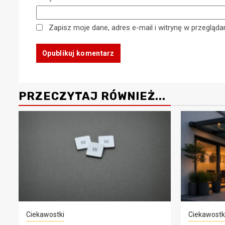
22
30 grudnia 2025
Zapisz moje dane, adres e-mail i witrynę w przegląd
PRZECZYTAJ RÓWNIEŻ...
Ciekawostki
Ciekawostk