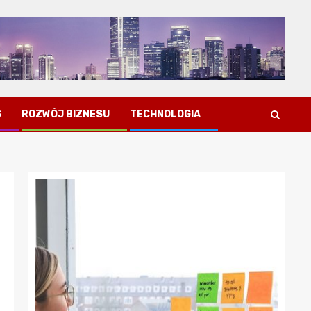
S
ROZWÓJ BIZNESU
TECHNOLOGIA
Porady dla przedsiębiorców