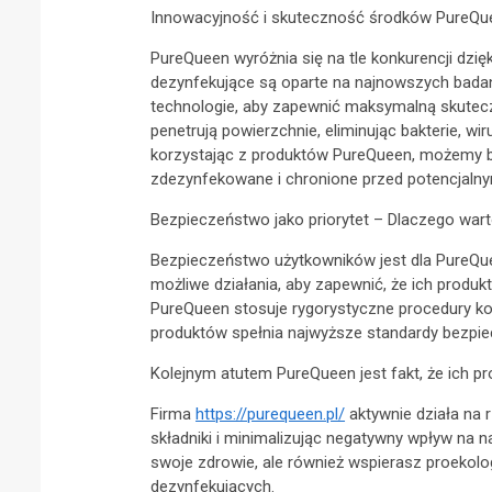
Innowacyjność i skuteczność środków PureQu
PureQueen wyróżnia się na tle konkurencji dzięk
dezynfekujące są oparte na najnowszych bad
technologie, aby zapewnić maksymalną skutec
penetrują powierzchnie, eliminując bakterie, wi
korzystając z produktów PureQueen, możemy b
zdezynfekowane i chronione przed potencjalny
Bezpieczeństwo jako priorytet – Dlaczego wa
Bezpieczeństwo użytkowników jest dla PureQue
możliwe działania, aby zapewnić, że ich produkt
PureQueen stosuje rygorystyczne procedury kont
produktów spełnia najwyższe standardy bezpi
Kolejnym atutem PureQueen jest fakt, że ich pr
Firma
https://purequeen.pl/
aktywnie działa na 
składniki i minimalizując negatywny wpływ na n
swoje zdrowie, ale również wspierasz proekolo
dezynfekujących.