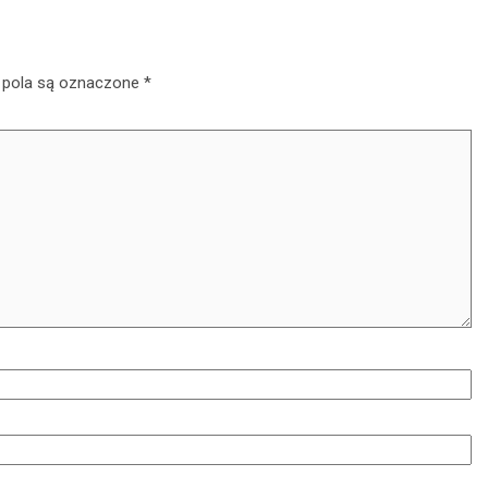
pola są oznaczone
*
Pieniądze
Usługi księgowe 
audyt finansowy 
ony
Różnice i synergi
we –
między tymi
a
dwiema
zentu
dziedzinami