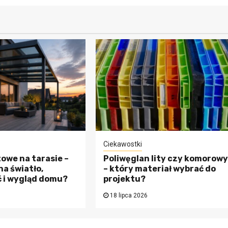
Ciekawostki
towe na tarasie –
Poliwęglan lity czy komorow
na światło,
– który materiał wybrać do
 i wygląd domu?
projektu?
18 lipca 2026