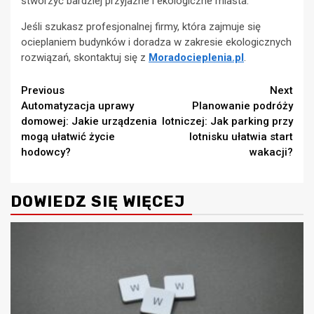
stworzyć bardziej przyjazne i ekologiczne miasta.
Jeśli szukasz profesjonalnej firmy, która zajmuje się
ocieplaniem budynków i doradza w zakresie ekologicznych
rozwiązań, skontaktuj się z
Moradocieplenia.pl
.
Continue
Previous
Next
Automatyzacja uprawy
Planowanie podróży
Reading
domowej: Jakie urządzenia
lotniczej: Jak parking przy
mogą ułatwić życie
lotnisku ułatwia start
hodowcy?
wakacji?
DOWIEDZ SIĘ WIĘCEJ