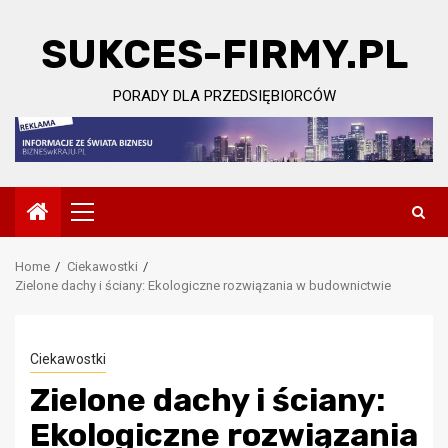
Skip
to
SUKCES-FIRMY.PL
content
PORADY DLA PRZEDSIĘBIORCÓW
Primary
Menu
Home
Ciekawostki
Zielone dachy i ściany: Ekologiczne rozwiązania w budownictwie
Ciekawostki
Zielone dachy i ściany:
Ekologiczne rozwiązania