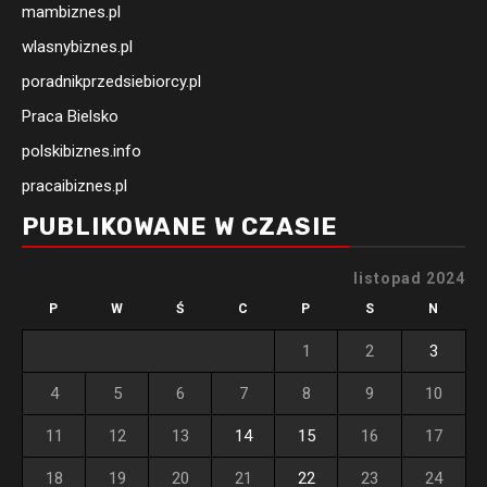
mambiznes.pl
wlasnybiznes.pl
poradnikprzedsiebiorcy.pl
Praca Bielsko
polskibiznes.info
pracaibiznes.pl
PUBLIKOWANE W CZASIE
listopad 2024
P
W
Ś
C
P
S
N
1
2
3
4
5
6
7
8
9
10
11
12
13
14
15
16
17
18
19
20
21
22
23
24