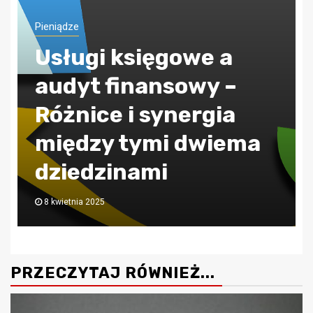
Pieniądze
ZUS jak poprawnie
obliczać składkę
zdrowotną?
30 lipca 2024
PRZECZYTAJ RÓWNIEŻ...