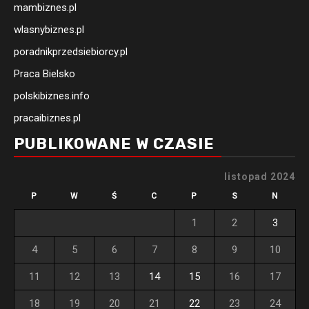
mambiznes.pl
wlasnybiznes.pl
poradnikprzedsiebiorcy.pl
Praca Bielsko
polskibiznes.info
pracaibiznes.pl
PUBLIKOWANE W CZASIE
listopad 2024
P
W
Ś
C
P
S
N
1
2
3
4
5
6
7
8
9
10
11
12
13
14
15
16
17
18
19
20
21
22
23
24