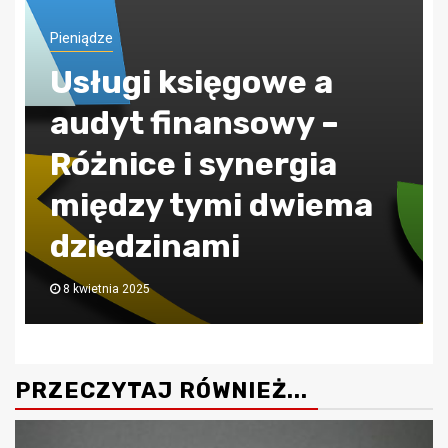
Pieniądze
ZUS jak poprawnie
obliczać składkę
zdrowotną?
30 lipca 2024
PRZECZYTAJ RÓWNIEŻ...