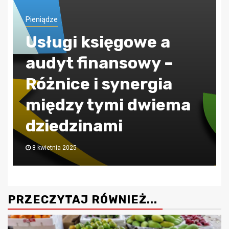
Pieniądze
ZUS jak poprawnie
obliczać składkę
zdrowotną?
30 lipca 2024
PRZECZYTAJ RÓWNIEŻ...