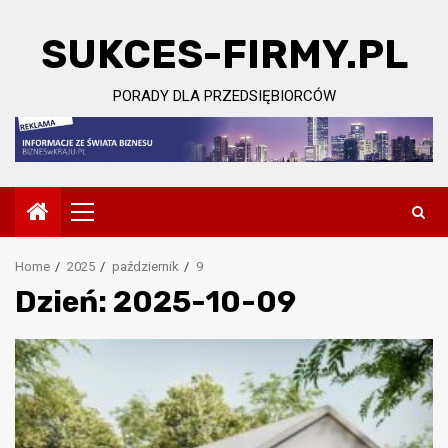
Skip
to
SUKCES-FIRMY.PL
content
PORADY DLA PRZEDSIĘBIORCÓW
Primary
Menu
Home
2025
październik
9
Dzień:
2025-10-09