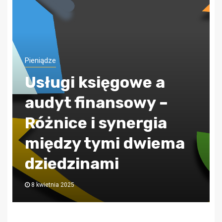
Pieniądze
ZUS jak poprawnie
obliczać składkę
zdrowotną?
30 lipca 2024