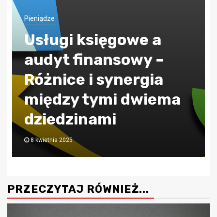
i księgowe a
 finansowy –
Pieniądze
ce i synergia
ZUS jak
zy tymi dwiema
obliczać
zinami
zdrowot
025
30 lipca 2024
PRZECZYTAJ RÓWNIEŻ...