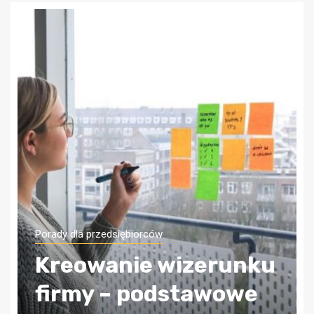
Porady dla przedsiębiorców
Jak zapewnić sobi
bezpieczeństwo
erunku
finansowe firmy?
awowe
Wybierz odpowied