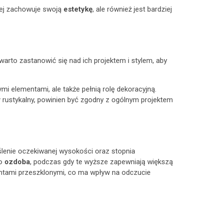
żej zachowuje swoją
estetykę
, ale również jest bardziej
warto zastanowić się nad ich projektem i stylem, aby
ymi elementami, ale także pełnią rolę dekoracyjną.
y rustykalny, powinien być zgodny z ogólnym projektem
reślenie oczekiwanej wysokości oraz stopnia
ko
ozdoba
, podczas gdy te wyższe zapewniają większą
entami przeszklonymi, co ma wpływ na odczucie