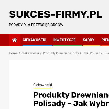
Skip
to
SUKCES-FIRMY.PL
content
PORADY DLA PRZEDSIĘBIORCÓW
CIEKAWOSTKI
INWESTYCJE
KADRY
PIE
Home
Ciekawostki
Produkty Drewniane Płoty, Furtki i Polisady – 
przedsiębiorców
ing
Ciekawostki
ności,
Produkty Drewniane 
ezy
Polisady – Jak Wyb