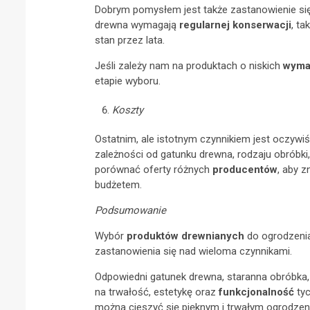
Dobrym pomysłem jest także zastanowienie się 
drewna wymagają
regularnej konserwacji
, ta
stan przez lata.
Jeśli zależy nam na produktach o niskich
wyma
etapie wyboru.
Koszty
Ostatnim, ale istotnym czynnikiem jest oczywi
zależności od gatunku drewna, rodzaju obróbki
porównać oferty różnych
producentów
, aby 
budżetem.
Podsumowanie
Wybór
produktów drewnianych
do ogrodzenia,
zastanowienia się nad wieloma czynnikami.
Odpowiedni gatunek drewna, staranna obróbka, 
na trwałość, estetykę oraz
funkcjonalność
tyc
można cieszyć się pięknym i trwałym ogrodzeni