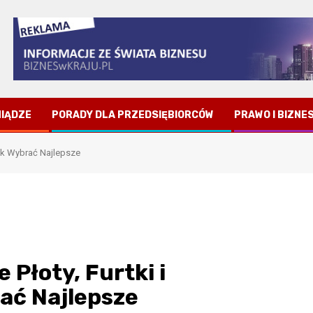
NIĄDZE
PORADY DLA PRZEDSIĘBIORCÓW
PRAWO I BIZNE
Jak Wybrać Najlepsze
Płoty, Furtki i
rać Najlepsze