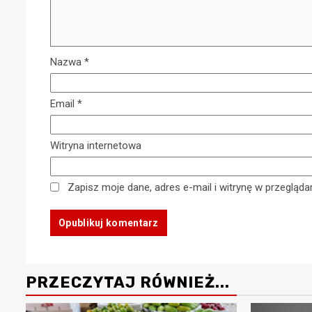
022
30 grudnia 2025
Nazwa
*
Email
*
Witryna internetowa
Zapisz moje dane, adres e-mail i witrynę w przegląd
PRZECZYTAJ RÓWNIEŻ...