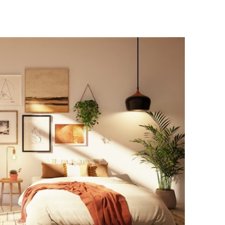
w
a
Porady dla przedsiębiorców
Kreowanie
rzy
wizerunku firmy 
podstawowe krok
28 listopada 2022