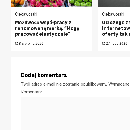
Ciekawostki
Ciekawostki
Możliwość współpracy z
Od czego z
renomowaną marką. “Mogę
internetowe
pracować elastycznie”
oferty tak 
8 sierpnia 2026
27 lipca 2026
Dodaj komentarz
Pieniądze
Twój adres e-mail nie zostanie opublikowany.
Wymagane 
Twoje procesy
Czym są b
Komentarz
ansowe
podarunko
agają
nowoczes
ytu? Sprawdź!
forma pre