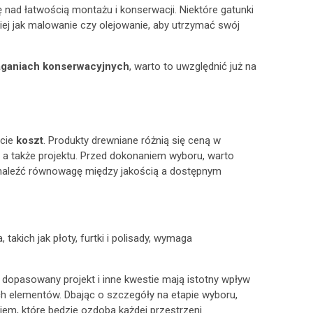
nad łatwością montażu i konserwacji. Niektóre gatunki
kiej jak malowanie czy olejowanie, aby utrzymać swój
ganiach konserwacyjnych
, warto to uwzględnić już na
ście
koszt
. Produkty drewniane różnią się ceną w
, a także projektu. Przed dokonaniem wyboru, warto
znaleźć równowagę między jakością a dostępnym
 takich jak płoty, furtki i polisady, wymaga
dopasowany projekt i inne kwestie mają istotny wpływ
h elementów. Dbając o szczegóły na etapie wyboru,
em, które będzie ozdobą każdej przestrzeni.