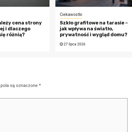
Ciekawostki
ależy cena strony
Szkło grafitowe na tarasie –
j i dlaczego
jak wpływa na światło,
się różnią?
prywatność i wygląd domu?
27 lipca 2026
Pieniądze
Usługi księgowe
audyt finansowy
pola są oznaczone
*
ony
Różnice i synerg
we –
między tymi
na
dwiema
zentu
dziedzinami