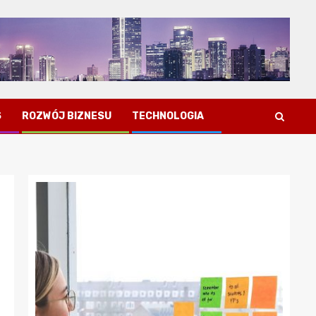
S
ROZWÓJ BIZNESU
TECHNOLOGIA
Porady dla przedsiębiorców