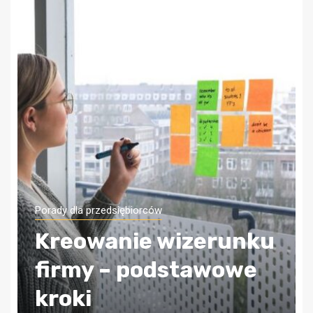
Porady dla przedsiębiorców
Jak zapewnić sobie
bezpieczeństwo
finansowe firmy?
Wybierz odpowiednią
księgową!