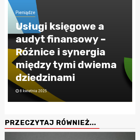
Pieniądze
ZUS jak poprawnie
obliczać składkę
zdrowotną?
30 lipca 2024
PRZECZYTAJ RÓWNIEŻ...