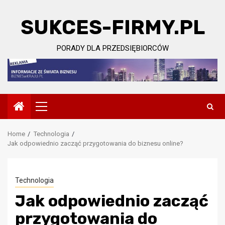
Skip
to
SUKCES-FIRMY.PL
content
PORADY DLA PRZEDSIĘBIORCÓW
Primary
Menu
Home
Technologia
Jak odpowiednio zacząć przygotowania do biznesu online?
Technologia
Jak odpowiednio zacząć
przygotowania do