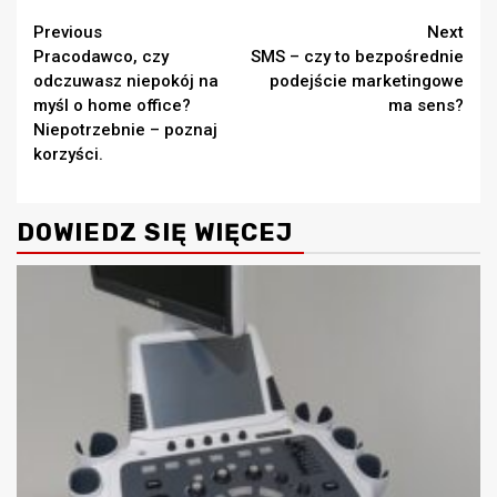
Continue
Previous
Next
Pracodawco, czy
SMS – czy to bezpośrednie
Reading
odczuwasz niepokój na
podejście marketingowe
myśl o home office?
ma sens?
Niepotrzebnie – poznaj
korzyści.
DOWIEDZ SIĘ WIĘCEJ