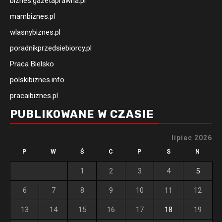
biznes.gazetaprawna.pl
mambiznes.pl
wlasnybiznes.pl
poradnikprzedsiebiorcy.pl
Praca Bielsko
polskibiznes.info
pracaibiznes.pl
PUBLIKOWANE W CZASIE
lipiec 2026
P
W
Ś
C
P
S
N
1
2
3
4
5
6
7
8
9
10
11
12
13
14
15
16
17
18
19