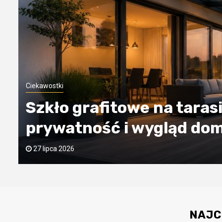
Ciekawostki
Poliwęglan lity czy komo
wybrać do projektu?
18 lipca 2026
NAJC