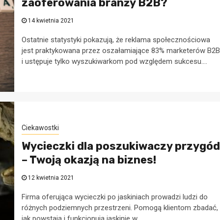
zaoferowania branży B2B?
14 kwietnia 2021
Ostatnie statystyki pokazują, że reklama społecznościowa
jest praktykowana przez oszałamiające 83% marketerów B2B
i ustępuje tylko wyszukiwarkom pod względem sukcesu....
w
a
Porady dla przedsiębiorców
Kreowanie
Ciekawostki
Wycieczki dla poszukiwaczy przygód
rzy
wizerunku firmy 
– Twoją okazją na biznes!
podstawowe krok
12 kwietnia 2021
28 listopada 2022
Firma oferująca wycieczki po jaskiniach prowadzi ludzi do
różnych podziemnych przestrzeni. Pomogą klientom zbadać,
jak powstają i funkcjonują jaskinie w...