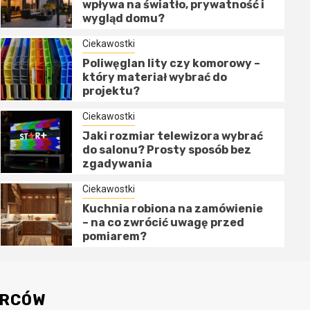
wpływa na światło, prywatność i
wygląd domu?
Ciekawostki
Poliwęglan lity czy komorowy –
który materiał wybrać do
projektu?
Ciekawostki
Ciekawostki
Jaki rozmiar telewizora wybrać
Jaki rozmiar telewizora wy
do salonu? Prosty sposób bez
zgadywania
sposób bez zgadywania
Ciekawostki
18 lipca 2026
Kuchnia robiona na zamówienie
– na co zwrócić uwagę przed
pomiarem?
ORCÓW