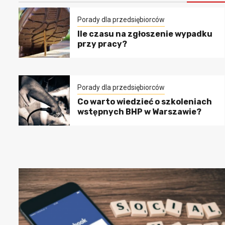
Porady dla przedsiębiorców
Ile czasu na zgłoszenie wypadku
przy pracy?
Porady dla przedsiębiorców
Co warto wiedzieć o szkoleniach
wstępnych BHP w Warszawie?
przedsiębiorców
ing